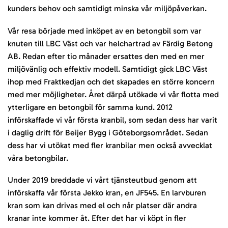
kunders behov och samtidigt minska vår miljöpåverkan.
Vår resa började med inköpet av en betongbil som var
knuten till LBC Väst och var helchartrad av Färdig Betong
AB. Redan efter tio månader ersattes den med en mer
miljövänlig och effektiv modell. Samtidigt gick LBC Väst
ihop med Fraktkedjan och det skapades en större koncern
med mer möjligheter. Året därpå utökade vi vår flotta med
ytterligare en betongbil för samma kund. 2012
införskaffade vi vår första kranbil, som sedan dess har varit
i daglig drift för Beijer Bygg i Göteborgsområdet. Sedan
dess har vi utökat med fler kranbilar men också avvecklat
våra betongbilar.
Under 2019 breddade vi vårt tjänsteutbud genom att
införskaffa vår första Jekko kran, en JF545. En larvburen
kran som kan drivas med el och når platser där andra
kranar inte kommer åt. Efter det har vi köpt in fler